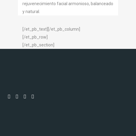
rejuvenecimiento facial armonioso, balanceado
y natural.
[/et_pb_text][/et_pb_column]
[/et_pb_row]
[/et_pb_section]