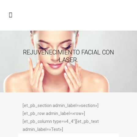
REJUVENECIMIENTO FACIAL CON
LASER.
[et_pb_section admin_label=»section»]
[et_pb_row admin_label=»row»]
[et_pb_column type=»4_4″][et_pb_text
admin_label=»Text»]